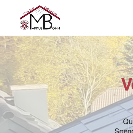
V
Qua
Speng