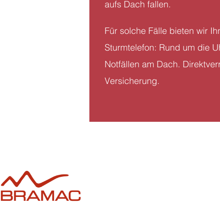
aufs Dach fallen.
Für solche Fälle bieten wir I
Sturmtelefon:
Rund um die Uh
Notfällen am Dach. Direktver
Versicherung.