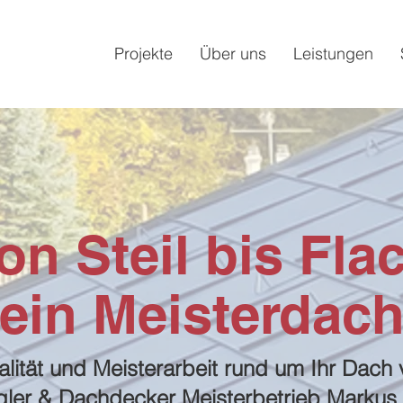
Projekte
Über uns
Leistungen
on Steil bis Fla
ein Meisterdac
lität und Meisterarbeit rund um Ihr Dach
ler & Dachdecker Meisterbetrieb Marku