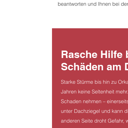
beantworten und Ihnen bei de
Rasche Hilfe 
Schäden am 
Starke Stürme bis hin zu Orka
Jahren keine Seltenheit meh
Schaden nehmen – einerseits 
unter Dachziegel und kann d
anderen Seite droht Gefahr,