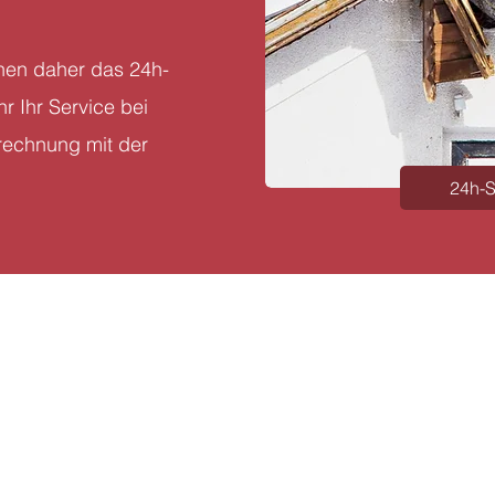
hnen daher das 24h-
r Ihr Service bei
rechnung mit der
24h-S