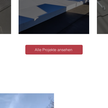
Flachdach FPO
Et
Alle Projekte ansehen